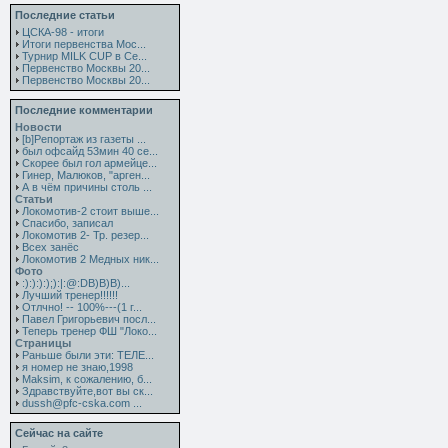
Последние статьи
ЦСКА-98 - итоги
Итоги первенства Мос...
Турнир MILK CUP в Се...
Первенство Москвы 20...
Первенство Москвы 20...
Последние комментарии
Новости
[b]Репортаж из газеты ...
был офсайд 53мин 40 се...
Скорее был гол армейце...
Гинер, Малюков, "арген...
А в чём причины столь ...
Статьи
Локомотив-2 стоит выше...
Спасибо, записал
Локомотив 2- Тр. резер...
Всех занёс
Локомотив 2 Медных ник...
Фото
:):):):);):|:@:DB)B)B)...
Лучший тренер!!!!!!
Отлчно! -- 100%---(1 г...
Павел Григорьевич посл...
Теперь тренер ФШ "Локо...
Страницы
Раньше были эти: ТЕЛЕ...
я номер не знаю,1998
Maksim, к сожалению, б...
Здравствуйте,вот вы ск...
dussh@pfc-cska.com ...
Сейчас на сайте