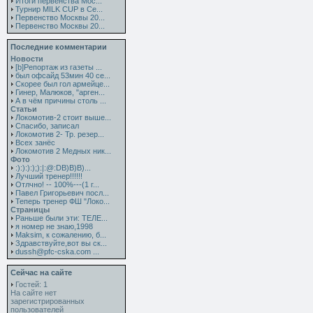
Итоги первенства Мос...
Турнир MILK CUP в Се...
Первенство Москвы 20...
Первенство Москвы 20...
Последние комментарии
Новости
[b]Репортаж из газеты ...
был офсайд 53мин 40 се...
Скорее был гол армейце...
Гинер, Малюков, "арген...
А в чём причины столь ...
Статьи
Локомотив-2 стоит выше...
Спасибо, записал
Локомотив 2- Тр. резер...
Всех занёс
Локомотив 2 Медных ник...
Фото
:):):):);):|:@:DB)B)B)...
Лучший тренер!!!!!!
Отлчно! -- 100%---(1 г...
Павел Григорьевич посл...
Теперь тренер ФШ "Локо...
Страницы
Раньше были эти: ТЕЛЕ...
я номер не знаю,1998
Maksim, к сожалению, б...
Здравствуйте,вот вы ск...
dussh@pfc-cska.com ...
Сейчас на сайте
Гостей: 1
На сайте нет
зарегистрированных
пользователей