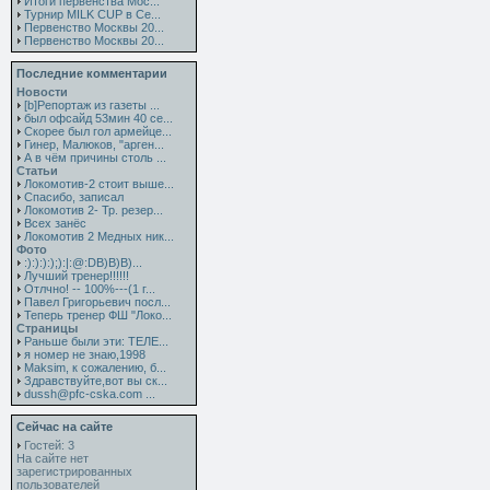
Итоги первенства Мос...
Турнир MILK CUP в Се...
Первенство Москвы 20...
Первенство Москвы 20...
Последние комментарии
Новости
[b]Репортаж из газеты ...
был офсайд 53мин 40 се...
Скорее был гол армейце...
Гинер, Малюков, "арген...
А в чём причины столь ...
Статьи
Локомотив-2 стоит выше...
Спасибо, записал
Локомотив 2- Тр. резер...
Всех занёс
Локомотив 2 Медных ник...
Фото
:):):):);):|:@:DB)B)B)...
Лучший тренер!!!!!!
Отлчно! -- 100%---(1 г...
Павел Григорьевич посл...
Теперь тренер ФШ "Локо...
Страницы
Раньше были эти: ТЕЛЕ...
я номер не знаю,1998
Maksim, к сожалению, б...
Здравствуйте,вот вы ск...
dussh@pfc-cska.com ...
Сейчас на сайте
Гостей: 3
На сайте нет
зарегистрированных
пользователей