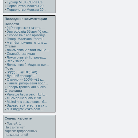
Турнир MILK CUP в Се...
Первенство Москвы 20...
Первенство Москвы 20...
Последние комментарии
Новости
[b]Репортаж из газеты ...
был офсайд 53мин 40 се...
Скорее был гол армейце...
Гинер, Малюков, "арген...
А в чём причины столь ...
Статьи
Локомотив-2 стоит выше...
Спасибо, записал
Локомотив 2- Тр. резер...
Всех занёс
Локомотив 2 Медных ник...
Фото
:):):):);):|:@:DB)B)B)...
Лучший тренер!!!!!!
Отлчно! -- 100%---(1 г...
Павел Григорьевич посл...
Теперь тренер ФШ "Локо...
Страницы
Раньше были эти: ТЕЛЕ...
я номер не знаю,1998
Maksim, к сожалению, б...
Здравствуйте,вот вы ск...
dussh@pfc-cska.com ...
Сейчас на сайте
Гостей: 1
На сайте нет
зарегистрированных
пользователей