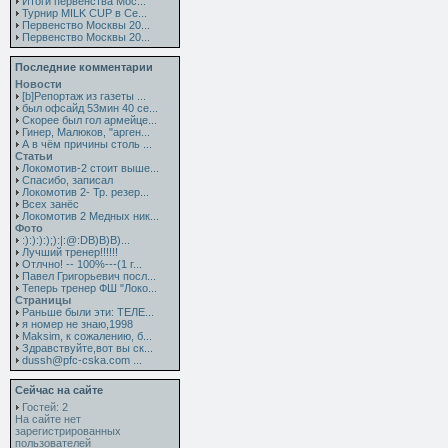
Итоги первенства Мос...
Турнир MILK CUP в Се...
Первенство Москвы 20...
Первенство Москвы 20...
Последние комментарии
Новости
[b]Репортаж из газеты ...
был офсайд 53мин 40 се...
Скорее был гол армейце...
Гинер, Малюков, "арген...
А в чём причины столь ...
Статьи
Локомотив-2 стоит выше...
Спасибо, записал
Локомотив 2- Тр. резер...
Всех занёс
Локомотив 2 Медных ник...
Фото
:):):):);):|:@:DB)B)B)...
Лучший тренер!!!!!!
Отлчно! -- 100%---(1 г...
Павел Григорьевич посл...
Теперь тренер ФШ "Локо...
Страницы
Раньше были эти: ТЕЛЕ...
я номер не знаю,1998
Maksim, к сожалению, б...
Здравствуйте,вот вы ск...
dussh@pfc-cska.com ...
Сейчас на сайте
Гостей: 2
На сайте нет
зарегистрированных
пользователей