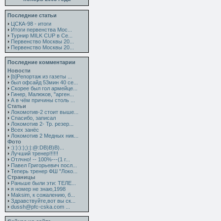
Последние статьи
ЦСКА-98 - итоги
Итоги первенства Мос...
Турнир MILK CUP в Се...
Первенство Москвы 20...
Первенство Москвы 20...
Последние комментарии
Новости
[b]Репортаж из газеты ...
был офсайд 53мин 40 се...
Скорее был гол армейце...
Гинер, Малюков, "арген...
А в чём причины столь ...
Статьи
Локомотив-2 стоит выше...
Спасибо, записал
Локомотив 2- Тр. резер...
Всех занёс
Локомотив 2 Медных ник...
Фото
:):):):);):|:@:DB)B)B)...
Лучший тренер!!!!!!
Отлчно! -- 100%---(1 г...
Павел Григорьевич посл...
Теперь тренер ФШ "Локо...
Страницы
Раньше были эти: ТЕЛЕ...
я номер не знаю,1998
Maksim, к сожалению, б...
Здравствуйте,вот вы ск...
dussh@pfc-cska.com ...