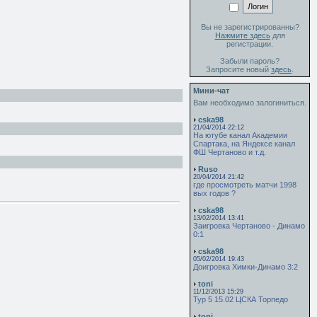
Вы не зарегистрированны?
Нажмите здесь
для
регистрации.
Забыли пароль?
Запросите новый
здесь
.
Мини-чат
Вам необходимо залогиниться.
cska98
21/04/2014 22:12
На ютубе канал Академии
Спартака, на Яндексе канал
ФШ Чертаново и т.д.
Ruso
20/04/2014 21:42
где просмотреть матчи 1998
вых годов ?
cska98
13/02/2014 13:41
Заигровка Чертаново - Динамо
0:1
cska98
05/02/2014 19:43
Доигровка Химки-Динамо 3:2
toni
11/12/2013 15:29
Тур 5 15.02 ЦСКА Торпедо
toni