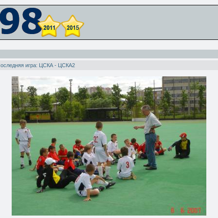
оследняя игра: ЦСКА - ЦСКА2