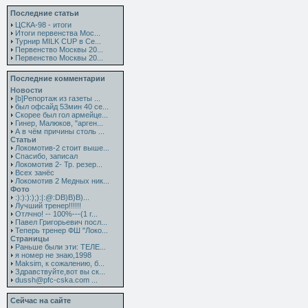
Последние статьи
ЦСКА-98 - итоги
Итоги первенства Мос...
Турнир MILK CUP в Се...
Первенство Москвы 20...
Первенство Москвы 20...
Последние комментарии
Новости
[b]Репортаж из газеты ...
был офсайд 53мин 40 се...
Скорее был гол армейце...
Гинер, Малюков, "арген...
А в чём причины столь ...
Статьи
Локомотив-2 стоит выше...
Спасибо, записал
Локомотив 2- Тр. резер...
Всех занёс
Локомотив 2 Медных ник...
Фото
:):):):);):|:@:DB)B)B)...
Лучший тренер!!!!!!
Отлчно! -- 100%---(1 г...
Павел Григорьевич посл...
Теперь тренер ФШ "Локо...
Страницы
Раньше были эти: ТЕЛЕ...
я номер не знаю,1998
Maksim, к сожалению, б...
Здравствуйте,вот вы ск...
dussh@pfc-cska.com ...
Сейчас на сайте