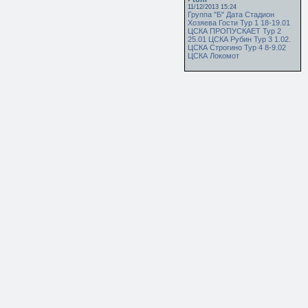
11/12/2013 15:24
Группа "Б" Дата Стадион
Хозяева Гости Тур 1 18-19.01
ЦСКА ПРОПУСКАЕТ Тур 2
25.01 ЦСКА Рубин Тур 3 1.02.
ЦСКА Строгино Тур 4 8-9.02
ЦСКА Локомот