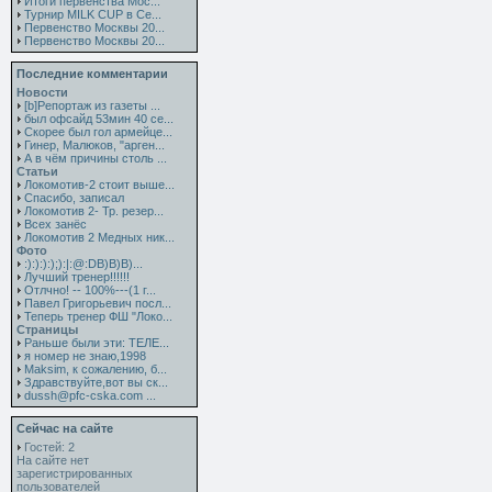
Итоги первенства Мос...
Турнир MILK CUP в Се...
Первенство Москвы 20...
Первенство Москвы 20...
Последние комментарии
Новости
[b]Репортаж из газеты ...
был офсайд 53мин 40 се...
Скорее был гол армейце...
Гинер, Малюков, "арген...
А в чём причины столь ...
Статьи
Локомотив-2 стоит выше...
Спасибо, записал
Локомотив 2- Тр. резер...
Всех занёс
Локомотив 2 Медных ник...
Фото
:):):):);):|:@:DB)B)B)...
Лучший тренер!!!!!!
Отлчно! -- 100%---(1 г...
Павел Григорьевич посл...
Теперь тренер ФШ "Локо...
Страницы
Раньше были эти: ТЕЛЕ...
я номер не знаю,1998
Maksim, к сожалению, б...
Здравствуйте,вот вы ск...
dussh@pfc-cska.com ...
Сейчас на сайте
Гостей: 2
На сайте нет
зарегистрированных
пользователей