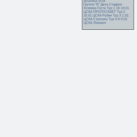
11/12/2013 15:24
Группа "Б" Дата Стадион
Хозяева Гости Тур 1 18-19.01
ЦСКА ПРОПУСКАЕТ Тур 2
25.01 ЦСКА Рубин Тур 3 1.02.
ЦСКА Строгино Тур 4 8-9.02
ЦСКА Локомот