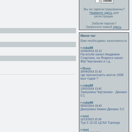
Вы не зарегистрированны?
Нажмите здесь
для
регистрации.
Забыли пароль?
Запросите новый
здесь
.
Мини-чат
Вам необходимо залогиниться.
cska98
21/04/2014 22:12
На ютубе канал Академии
Спартака, на Яндексе канал
ФШ Чертаново и т.д.
Ruso
20/04/2014 21:42
где просмотреть матчи 1998
вых годов ?
cska98
13/02/2014 13:41
Заигровка Чертаново - Динамо
0:1
cska98
05/02/2014 19:43
Доигровка Химки-Динамо 3:2
toni
11/12/2013 15:29
Тур 5 15.02 ЦСКА Торпедо
toni