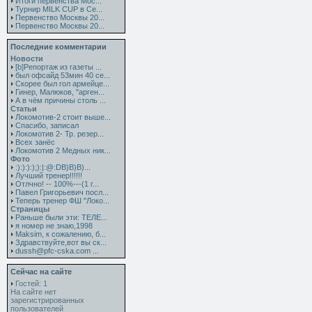
Итоги первенства Мос...
Турнир MILK CUP в Се...
Первенство Москвы 20...
Первенство Москвы 20...
Последние комментарии
Новости
[b]Репортаж из газеты ...
был офсайд 53мин 40 се...
Скорее был гол армейце...
Гинер, Малюков, "арген...
А в чём причины столь ...
Статьи
Локомотив-2 стоит выше...
Спасибо, записал
Локомотив 2- Тр. резер...
Всех занёс
Локомотив 2 Медных ник...
Фото
:):):):);):|:@:DB)B)B)...
Лучший тренер!!!!!!
Отлчно! -- 100%---(1 г...
Павел Григорьевич посл...
Теперь тренер ФШ "Локо...
Страницы
Раньше были эти: ТЕЛЕ...
я номер не знаю,1998
Maksim, к сожалению, б...
Здравствуйте,вот вы ск...
dussh@pfc-cska.com ...
Сейчас на сайте
Гостей: 1
На сайте нет
зарегистрированных
пользователей