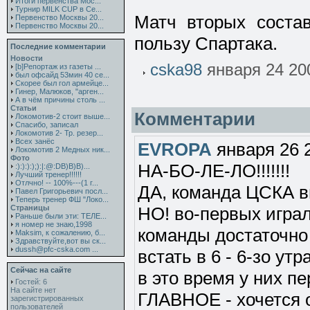
Итоги первенства Мос...
Турнир MILK CUP в Се...
Матч вторых состав
Первенство Москвы 20...
Первенство Москвы 20...
пользу Спартака.
Последние комментарии
Новости
cska98
января 24 20
[b]Репортаж из газеты ...
был офсайд 53мин 40 се...
Скорее был гол армейце...
Гинер, Малюков, "арген...
А в чём причины столь ...
Статьи
Комментарии
Локомотив-2 стоит выше...
Спасибо, записал
Локомотив 2- Тр. резер...
Всех занёс
EVROPA
января 26 
Локомотив 2 Медных ник...
Фото
НА-БО-ЛЕ-ЛО!!!!!!!
:):):):);):|:@:DB)B)B)...
Лучший тренер!!!!!!
Отлчно! -- 100%---(1 г...
ДА, команда ЦСКА в
Павел Григорьевич посл...
Теперь тренер ФШ "Локо...
Страницы
НО! во-первых играл
Раньше были эти: ТЕЛЕ...
я номер не знаю,1998
команды достаточно 
Maksim, к сожалению, б...
Здравствуйте,вот вы ск...
dussh@pfc-cska.com ...
встать в 6 - 6-зо ут
Сейчас на сайте
в это время у них п
Гостей: 6
На сайте нет
ГЛАВНОЕ - хочется 
зарегистрированных
пользователей