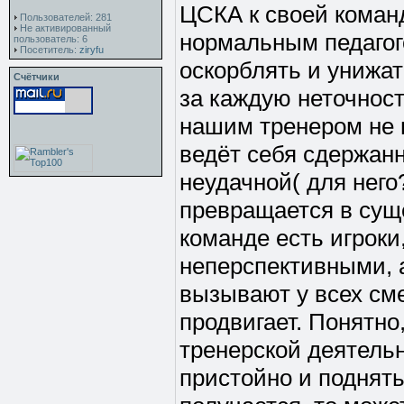
ЦСКА к своей коман
Пользователей: 281
Не активированный
нормальным педагого
пользователь: 6
Посетитель:
ziryfu
оскорблять и унижа
Счётчики
за каждую неточност
нашим тренером не 
ведёт себя сдержанн
неудачной( для него
превращается в суще
команде есть игроки
неперспективными, а
вызывают у всех сме
продвигает. Понятно,
тренерской деятельн
пристойно и поднять