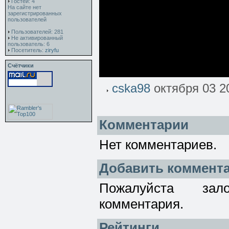
Гостей: 4
На сайте нет
зарегистрированных
пользователей
Пользователей: 281
Не активированный
пользователь: 6
Посетитель:
ziryfu
Счётчики
cska98
октября 03 2
Комментарии
Нет комментариев.
Добавить коммент
Пожалуйста зал
комментария.
Рейтинги