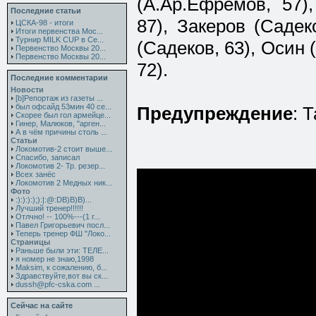
(А.Ар.Ефремов, 57)
Последние статьи
87), Закеров (Садек
ЦСКА-98 - итоги
Итоги первенства Мос...
Турнир MILK CUP в Се...
(Садеков, 63), Осин 
Первенство Москвы 20...
Первенство Москвы 20...
72).
Последние комментарии
Новости
[b]Репортаж из газеты ...
был офсайд 53мин 40 се...
Предупреждение
: 
Скорее был гол армейце...
Гинер, Малюков, "арген...
А в чём причины столь ...
Статьи
Локомотив-2 стоит выше...
Спасибо, записал
Локомотив 2- Тр. резер...
Всех занёс
Локомотив 2 Медных ник...
Фото
:):):):);):|:@:DB)B)B)...
Лучший тренер!!!!!!
Отлчно! -- 100%---(1 г...
Павел Григорьевич посл...
Теперь тренер ФШ "Локо...
Страницы
Раньше были эти: ТЕЛЕ...
я номер не знаю,1998
Maksim, к сожалению, б...
Здравствуйте,вот вы ск...
dussh@pfc-cska.com ...
Сейчас на сайте