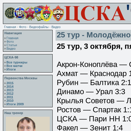
Главная
·
Фото
·
Видеофайлы
·
Видео
25 тур - Молодёжно
Навигация
Главная
Фото
25 тур, 3 октября, 
Статьи
Видео
ЦСКА-98
Акрон-Коноплёва — 
Все турниры
Все матчи
Итоги
Ахмат — Краснодар 
Первенства Москвы
Рубин — Балтика 2:
2015
2014
Динамо — Урал 3:3
2013
2012
2011
Крылья Советов — Л
2010
Итоги 2009
Ростов — Спартак 1:
Наш тренер
ЦСКА — Пари НН 1:
Факел — Зенит 1:4