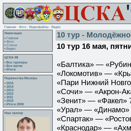
Главная
·
Фото
·
Видеофайлы
·
Видео
10 тур - Молодёжно
Навигация
Главная
Фото
10 тур 16 мая, пятн
Статьи
Видео
ЦСКА-98
«Балтика» — «Рубин
Все турниры
Все матчи
Итоги
«Локомотив» — «Кры
Первенства Москвы
«Пари Нижний Новго
2015
2014
«Сочи» — «Акрон-Ак
2013
2012
2011
«Зенит» — «Факел» 
2010
Итоги 2009
«Урал» — «Динамо» 
Наш тренер
«Спартак» — «Ростов
«Краснодар» — «Ахм