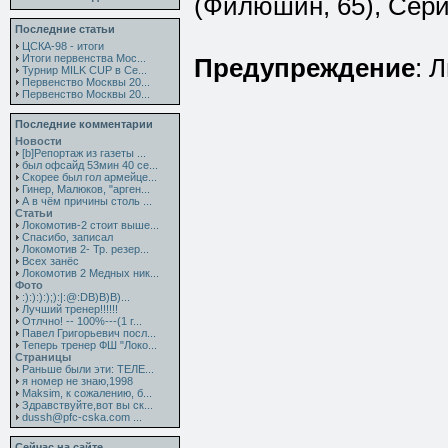
(Филюшин, 65), Сери
Последние статьи
ЦСКА-98 - итоги
Итоги первенства Мос...
Предупреждение
: 
Турнир MILK CUP в Се...
Первенство Москвы 20...
Первенство Москвы 20...
Последние комментарии
Новости
[b]Репортаж из газеты ...
был офсайд 53мин 40 се...
Скорее был гол армейце...
Гинер, Малюков, "арген...
А в чём причины столь ...
Статьи
Локомотив-2 стоит выше...
Спасибо, записал
Локомотив 2- Тр. резер...
Всех занёс
Локомотив 2 Медных ник...
Фото
:):):):);):|:@:DB)B)B)...
Лучший тренер!!!!!!
Отлчно! -- 100%---(1 г...
Павел Григорьевич посл...
Теперь тренер ФШ "Локо...
Страницы
Раньше были эти: ТЕЛЕ...
я номер не знаю,1998
Maksim, к сожалению, б...
Здравствуйте,вот вы ск...
dussh@pfc-cska.com ...
Сейчас на сайте