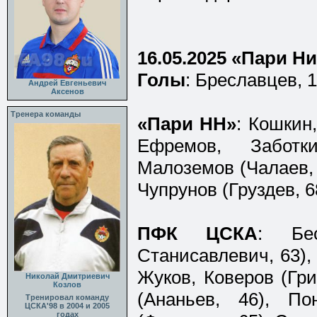
16.05.2025 «Пари 
Голы
: Бреславцев, 11
Андрей Евгеньевич
Аксенов
Тренера команды
«Пари НН»
: Кошкин
Ефремов, Заботк
Малоземов (Чалаев, 8
Чупрунов (Груздев, 6
ПФК ЦСКА
: Бе
Станисавлевич, 63),
Жуков, Коверов (Гри
Николай Дмитриевич
Козлов
(Ананьев, 46), По
Тренировал команду
ЦСКА'98 в 2004 и 2005
годах