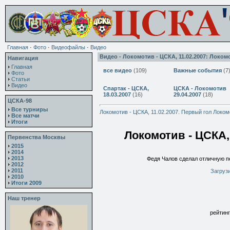
Главная
·
Фото
·
Видеофайлы
·
Видео
Видео - Локомотив - ЦСКА, 11.02.2007: Локомо
Навигация
Главная
все видео
(109)
Важные события
(7
Фото
Статьи
Видео
Спартак - ЦСКА,
ЦСКА - Локомотив
18.03.2007
(16)
29.04.2007
(18)
ЦСКА-98
Все турниры
Локомотив - ЦСКА, 11.02.2007. Первый гол Локом
Все матчи
Итоги
Локомотив - ЦСКА,
Первенства Москвы
2015
2014
2013
Федя Чалов сделал отличную пе
2012
2011
Загрузи
2010
Итоги 2009
Наш тренер
рейтинг