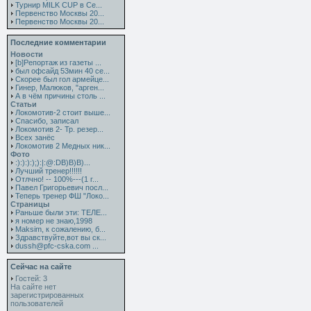
Турнир MILK CUP в Се...
Первенство Москвы 20...
Первенство Москвы 20...
Последние комментарии
Новости
[b]Репортаж из газеты ...
был офсайд 53мин 40 се...
Скорее был гол армейце...
Гинер, Малюков, "арген...
А в чём причины столь ...
Статьи
Локомотив-2 стоит выше...
Спасибо, записал
Локомотив 2- Тр. резер...
Всех занёс
Локомотив 2 Медных ник...
Фото
:):):):);):|:@:DB)B)B)...
Лучший тренер!!!!!!
Отлчно! -- 100%---(1 г...
Павел Григорьевич посл...
Теперь тренер ФШ "Локо...
Страницы
Раньше были эти: ТЕЛЕ...
я номер не знаю,1998
Maksim, к сожалению, б...
Здравствуйте,вот вы ск...
dussh@pfc-cska.com ...
Сейчас на сайте
Гостей: 3
На сайте нет
зарегистрированных
пользователей