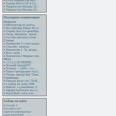
Итоги первенства Мос...
Турнир MILK CUP в Се...
Первенство Москвы 20...
Первенство Москвы 20...
Последние комментарии
Новости
[b]Репортаж из газеты ...
был офсайд 53мин 40 се...
Скорее был гол армейце...
Гинер, Малюков, "арген...
А в чём причины столь ...
Статьи
Локомотив-2 стоит выше...
Спасибо, записал
Локомотив 2- Тр. резер...
Всех занёс
Локомотив 2 Медных ник...
Фото
:):):):);):|:@:DB)B)B)...
Лучший тренер!!!!!!
Отлчно! -- 100%---(1 г...
Павел Григорьевич посл...
Теперь тренер ФШ "Локо...
Страницы
Раньше были эти: ТЕЛЕ...
я номер не знаю,1998
Maksim, к сожалению, б...
Здравствуйте,вот вы ск...
dussh@pfc-cska.com ...
Сейчас на сайте
Гостей: 2
На сайте нет
зарегистрированных
пользователей