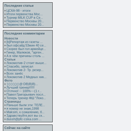
Последние статьи
ЦСКА-98 - итоги
Итоги первенства Мос...
Турнир MILK CUP в Се...
Первенство Москвы 20...
Первенство Москвы 20...
Последние комментарии
Новости
[b]Репортаж из газеты ...
был офсайд 53мин 40 се...
Скорее был гол армейце...
Гинер, Малюков, "арген...
А в чём причины столь ...
Статьи
Локомотив-2 стоит выше...
Спасибо, записал
Локомотив 2- Тр. резер...
Всех занёс
Локомотив 2 Медных ник...
Фото
:):):):);):|:@:DB)B)B)...
Лучший тренер!!!!!!
Отлчно! -- 100%---(1 г...
Павел Григорьевич посл...
Теперь тренер ФШ "Локо...
Страницы
Раньше были эти: ТЕЛЕ...
я номер не знаю,1998
Maksim, к сожалению, б...
Здравствуйте,вот вы ск...
dussh@pfc-cska.com ...
Сейчас на сайте