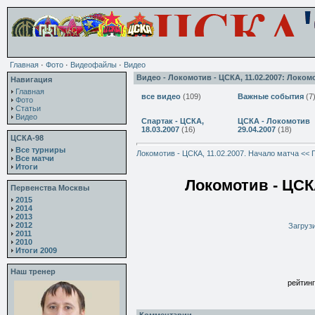
Главная
·
Фото
·
Видеофайлы
·
Видео
Видео - Локомотив - ЦСКА, 11.02.2007: Локомо
Навигация
Главная
все видео
(109)
Важные события
(7
Фото
Статьи
Видео
Спартак - ЦСКА,
ЦСКА - Локомотив
18.03.2007
(16)
29.04.2007
(18)
ЦСКА-98
Все турниры
Локомотив - ЦСКА, 11.02.2007. Начало матча << 
Все матчи
Итоги
Локомотив - ЦСКА
Первенства Москвы
2015
2014
2013
2012
Загрузи
2011
2010
Итоги 2009
Наш тренер
рейтинг