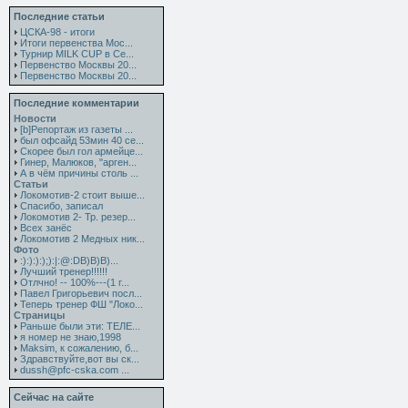
Последние статьи
ЦСКА-98 - итоги
Итоги первенства Мос...
Турнир MILK CUP в Се...
Первенство Москвы 20...
Первенство Москвы 20...
Последние комментарии
Новости
[b]Репортаж из газеты ...
был офсайд 53мин 40 се...
Скорее был гол армейце...
Гинер, Малюков, "арген...
А в чём причины столь ...
Статьи
Локомотив-2 стоит выше...
Спасибо, записал
Локомотив 2- Тр. резер...
Всех занёс
Локомотив 2 Медных ник...
Фото
:):):):);):|:@:DB)B)B)...
Лучший тренер!!!!!!
Отлчно! -- 100%---(1 г...
Павел Григорьевич посл...
Теперь тренер ФШ "Локо...
Страницы
Раньше были эти: ТЕЛЕ...
я номер не знаю,1998
Maksim, к сожалению, б...
Здравствуйте,вот вы ск...
dussh@pfc-cska.com ...
Сейчас на сайте