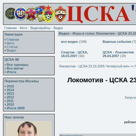
Главная
·
Фото
·
Видеофайлы
·
Видео
Видео - Игры и голы: Локомотив - ЦСКА 23.1
Навигация
Главная
все видео
(109)
Важные события
(7
Фото
Статьи
Видео
Спартак - ЦСКА,
ЦСКА - Локомотив
18.03.2007
(16)
29.04.2007
(18)
ЦСКА-98
Все турниры
Локомотив - ЦСКА 23.10.2005 Четвёртый мяч << 
Все матчи
Итоги
Локомотив - ЦСКА 23
Первенства Москвы
2015
2014
2013
2012
Загрузи
2011
2010
Итоги 2009
Наш тренер
рейтинг