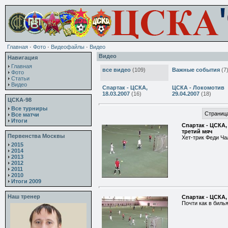
Главная
·
Фото
·
Видеофайлы
·
Видео
Видео
Навигация
Главная
все видео
(109)
Важные события
(7
Фото
Статьи
Видео
Спартак - ЦСКА,
ЦСКА - Локомотив
18.03.2007
(16)
29.04.2007
(18)
ЦСКА-98
Все турниры
Страница
Все матчи
Итоги
Спартак - ЦСКА,
третий мяч
Первенства Москвы
Хет-трик Феди Ча
2015
2014
2013
2012
2011
2010
Итоги 2009
Наш тренер
Спартак - ЦСКА,
Почти как в биль