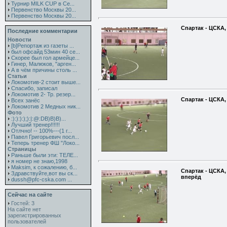
Турнир MILK CUP в Се...
Первенство Москвы 20...
Первенство Москвы 20...
Спартак - ЦСКА,
Последние комментарии
Новости
[b]Репортаж из газеты ...
был офсайд 53мин 40 се...
Скорее был гол армейце...
Гинер, Малюков, "арген...
А в чём причины столь ...
Статьи
Локомотив-2 стоит выше...
Спасибо, записал
Локомотив 2- Тр. резер...
Спартак - ЦСКА,
Всех занёс
Локомотив 2 Медных ник...
Фото
:):):):);):|:@:DB)B)B)...
Лучший тренер!!!!!!
Отлчно! -- 100%---(1 г...
Павел Григорьевич посл...
Теперь тренер ФШ "Локо...
Страницы
Раньше были эти: ТЕЛЕ...
я номер не знаю,1998
Maksim, к сожалению, б...
Спартак - ЦСКА,
Здравствуйте,вот вы ск...
вперёд
dussh@pfc-cska.com ...
Сейчас на сайте
Гостей: 3
На сайте нет
зарегистрированных
пользователей