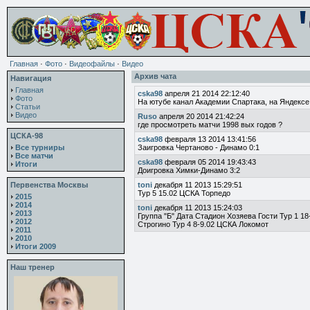
Главная
·
Фото
·
Видеофайлы
·
Видео
Архив чата
Навигация
Главная
cska98
апреля 21 2014 22:12:40
Фото
На ютубе канал Академии Спартака, на Яндексе 
Статьи
Видео
Ruso
апреля 20 2014 21:42:24
где просмотреть матчи 1998 вых годов ?
ЦСКА-98
cska98
февраля 13 2014 13:41:56
Все турниры
Заигровка Чертаново - Динамо 0:1
Все матчи
cska98
февраля 05 2014 19:43:43
Итоги
Доигровка Химки-Динамо 3:2
Первенства Москвы
toni
декабря 11 2013 15:29:51
Тур 5 15.02 ЦСКА Торпедо
2015
2014
toni
декабря 11 2013 15:24:03
2013
Группа "Б" Дата Стадион Хозяева Гости Тур 1 
2012
Строгино Тур 4 8-9.02 ЦСКА Локомот
2011
2010
Итоги 2009
Наш тренер