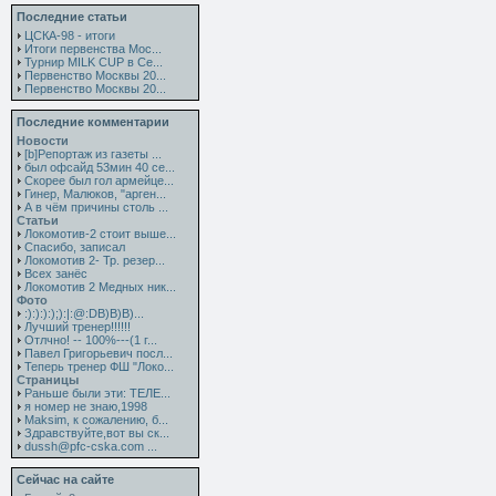
Последние статьи
ЦСКА-98 - итоги
Итоги первенства Мос...
Турнир MILK CUP в Се...
Первенство Москвы 20...
Первенство Москвы 20...
Последние комментарии
Новости
[b]Репортаж из газеты ...
был офсайд 53мин 40 се...
Скорее был гол армейце...
Гинер, Малюков, "арген...
А в чём причины столь ...
Статьи
Локомотив-2 стоит выше...
Спасибо, записал
Локомотив 2- Тр. резер...
Всех занёс
Локомотив 2 Медных ник...
Фото
:):):):);):|:@:DB)B)B)...
Лучший тренер!!!!!!
Отлчно! -- 100%---(1 г...
Павел Григорьевич посл...
Теперь тренер ФШ "Локо...
Страницы
Раньше были эти: ТЕЛЕ...
я номер не знаю,1998
Maksim, к сожалению, б...
Здравствуйте,вот вы ск...
dussh@pfc-cska.com ...
Сейчас на сайте