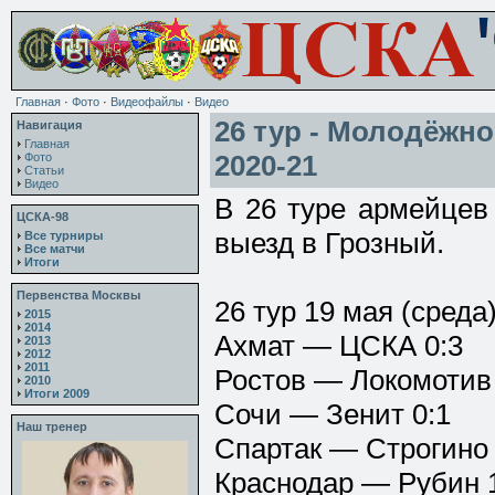
Главная
·
Фото
·
Видеофайлы
·
Видео
26 тур - Молодёжно
Навигация
Главная
2020-21
Фото
Статьи
Видео
В 26 туре армейцев
ЦСКА-98
выезд в Грозный.
Все турниры
Все матчи
Итоги
Первенства Москвы
26 тур 19 мая (среда
2015
2014
Ахмат — ЦСКА 0:3
2013
2012
2011
Ростов — Локомотив 
2010
Итоги 2009
Сочи — Зенит 0:1
Наш тренер
Спартак — Строгино 
Краснодар — Рубин 