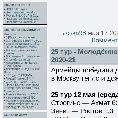
Последние статьи
ЦСКА-98 - итоги
Итоги первенства Мос...
Турнир MILK CUP в Се...
Первенство Москвы 20...
Первенство Москвы 20...
Последние комментарии
cska98
мая 17 202
Новости
[b]Репортаж из газеты ...
Коммент
был офсайд 53мин 40 се...
Скорее был гол армейце...
Гинер, Малюков, "арген...
25 тур - Молодёжно
А в чём причины столь ...
Статьи
Локомотив-2 стоит выше...
2020-21
Спасибо, записал
Локомотив 2- Тр. резер...
Всех занёс
Армейцы победили д
Локомотив 2 Медных ник...
Фото
:):):):);):|:@:DB)B)B)...
в Москву тепло и до
Лучший тренер!!!!!!
Отлчно! -- 100%---(1 г...
Павел Григорьевич посл...
Теперь тренер ФШ "Локо...
Страницы
25 тур 12 мая (сред
Раньше были эти: ТЕЛЕ...
я номер не знаю,1998
Строгино — Ахмат 6:
Maksim, к сожалению, б...
Здравствуйте,вот вы ск...
dussh@pfc-cska.com ...
Зенит — Ростов 1:3
Сейчас на сайте